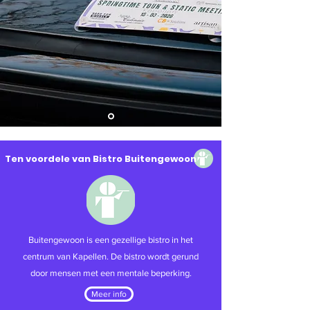
Ten voordele van Bistro Buitengewoon
Buitengewoon is een gezellige bistro in het
centrum van Kapellen. De bistro wordt gerund
door mensen met een mentale beperking.
Meer info