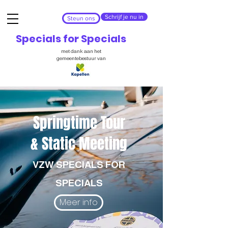
Schrijf je nu in
Steun ons
Specials for Specials
met dank aan het
gemeentebestuur van
Springtime Tour
& Static Meeting
VZW SPECIALS FOR
SPECIALS
Meer info